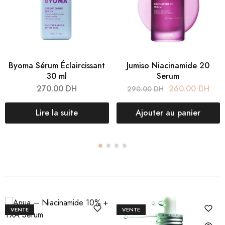
Byoma Sérum Éclaircissant
Jumiso Niacinamide 20
30 ml
Serum
270.00
DH
260.00
DH
290.00
DH
Lire la suite
Ajouter au panier
VENTE
VENTE