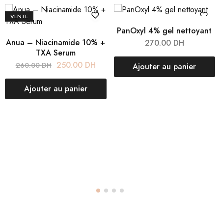
VENTE
PanOxyl 4% gel nettoyant
Anua – Niacinamide 10% +
270.00
DH
TXA Serum
250.00
DH
260.00
DH
Ajouter au panier
Ajouter au panier