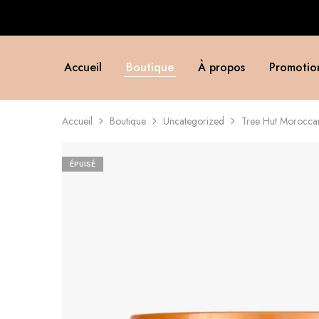
Accueil
Boutique
À propos
Promotio
Accueil
Boutique
Uncategorized
Tree Hut Morocca
ÉPUISÉ