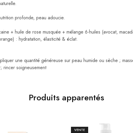
aturelle.
nutrition profonde, peau adoucie.
caine + huile de rose musquée + mélange 6-huiles (avocat, maca
ange) : hydratation, élasticité & éclat.
ppliquer une quantité généreuse sur peau humide ou sèche ; mas
er; rincer soigneusement
Produits apparentés
VENTE