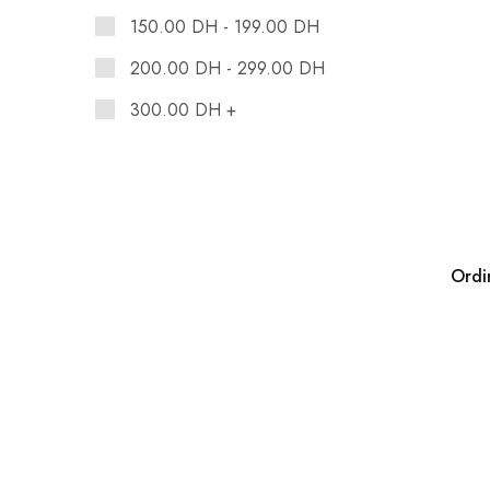
150.00
DH
-
199.00
DH
PanOxyl
200.00
DH
-
299.00
DH
Paula's choice
Purito Seoul
300.00
DH
+
Sheseido Fino
Skin 1004
The Ordinary
Ordi