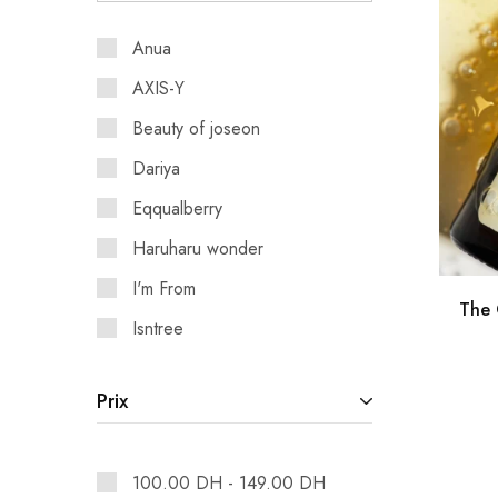
Anua
AXIS-Y
Beauty of joseon
Dariya
Eqqualberry
Haruharu wonder
I'm From
The 
Isntree
Kerastase
Prix
Laneige
Medicube
100.00
DH
-
149.00
DH
Numbuzin