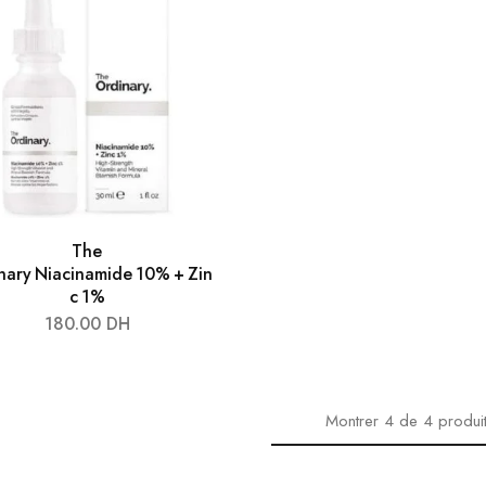
The
nary Niacinamide 10% + Zin
c 1%
180.00
DH
Montrer
4
de
4
produi